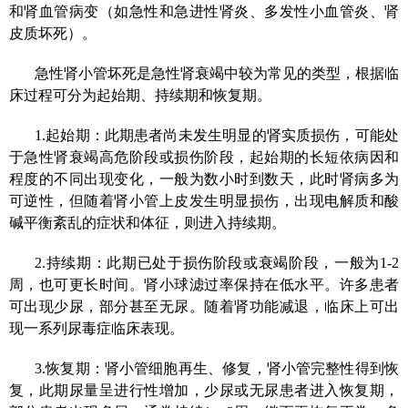
和肾血管病变（如急性和急进性肾炎、多发性小血管炎、肾
皮质坏死）。
急性肾小管坏死是急性肾衰竭中较为常见的类型，根据临
床过程可分为起始期、持续期和恢复期。
1.起始期：此期患者尚未发生明显的肾实质损伤，可能处
于急性肾衰竭高危阶段或损伤阶段，起始期的长短依病因和
程度的不同出现变化，一般为数小时到数天，此时肾病多为
可逆性，但随着肾小管上皮发生明显损伤，出现电解质和酸
碱平衡紊乱的症状和体征，则进入持续期。
2.持续期：此期已处于损伤阶段或衰竭阶段，一般为1-2
周，也可更长时间。肾小球滤过率保持在低水平。许多患者
可出现少尿，部分甚至无尿。随着肾功能减退，临床上可出
现一系列尿毒症临床表现。
3.恢复期：肾小管细胞再生、修复，肾小管完整性得到恢
复，此期尿量呈进行性增加，少尿或无尿患者进入恢复期，