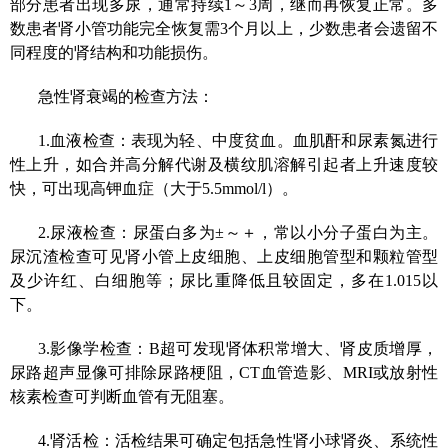
部分患者出现多尿，通常持续1～3周，继而再恢复正常。多
数患者肾小管功能完全恢复需3个月以上，少数患者会遗留不
同程度的肾结构和功能损伤。
急性肾衰竭的检查方法：
1.血液检查：表现为轻、中度贫血。血肌酐和尿素氮进行
性上升，如合并高分解代谢及横纹肌溶解引起者上升速度较
快，可出现高钾血症（大于5.5mmol/l）。
2.尿液检查：尿蛋白多为±～＋，常以小分子蛋白为主。
尿沉渣检查可见肾小管上皮细胞、上皮细胞管型和颗粒管型
及少许红、白细胞等；尿比重降低且较固定，多在1.015以
下。
3.影像学检查：B超可发现肾体积常增大、肾皮质增厚，
尿路超声显像可排除尿路梗阻，CT血管造影、MRI或放射性
核素检查可判断血管有无阻塞。
4.肾活检：活检结果可确定包括急性肾小球肾炎、系统性