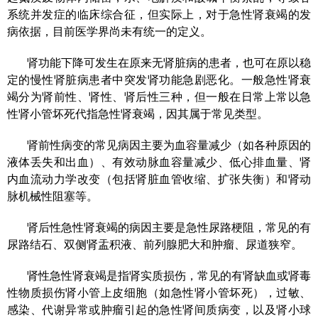
系统并发症的临床综合征，但实际上，对于急性肾衰竭的发
病依据，目前医学界尚未有统一的定义。
肾功能下降可发生在原来无肾脏病的患者，也可在原以稳
定的慢性肾脏病患者中突发肾功能急剧恶化。一般急性肾衰
竭分为肾前性、肾性、肾后性三种，但一般在日常上常以急
性肾小管坏死代指急性肾衰竭，因其属于常见类型。
肾前性病变的常见病因主要为血容量减少（如各种原因的
液体丢失和出血）、有效动脉血容量减少、低心排血量、肾
内血流动力学改变（包括肾脏血管收缩、扩张失衡）和肾动
脉机械性阻塞等。
肾后性急性肾衰竭的病因主要是急性尿路梗阻，常见的有
尿路结石、双侧肾盂积液、前列腺肥大和肿瘤、尿道狭窄。
肾性急性肾衰竭是指肾实质损伤，常见的有肾缺血或肾毒
性物质损伤肾小管上皮细胞（如急性肾小管坏死），过敏、
感染、代谢异常或肿瘤引起的急性肾间质病变，以及肾小球