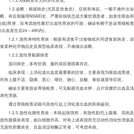
　　1.2.诊断：根据病史(尤其是饮食史)、症状和体征。一般不难作出诊
断。有近期服用NSAID史、严重疾病状态或大量饮酒患者，如发生呕血和
(或)黑便，应考虑急性糜烂出血性胃炎的可能，确诊有赖于急诊胃镜检查
(出血发生后24～48h内)。
　　1.2.1.急性单纯性胃炎：根据有进食不洁食物或共同进食发病史，误
食某种化学物品史及典型临床表现，不难做出诊断。
　　1.2.2.急性胃黏膜病变
　　追问病史，多有饮酒、服药或应激因素存在。
　　临床表现：上消化道出血是最重要的症状，主要表现为呕血或黑便。
尚有上腹不适、隐痛、恶心、呕吐、烧心、反酸、食欲减退等症状。
　　确诊主要靠急诊胃镜检查，可见黏膜充血水肿，点片状糜烂出血及浅
表性溃疡。
　　通过胃镜检查还能与其他引起上消化道出血的疾病鉴别。
　　1.2.3.急性化脓性胃炎：本病起病突然，有急性剧烈上腹痛、高热及
急性腹膜炎表现，血白细胞升高。对有上述表现而无活动性消化性溃疡及
无急性胆囊炎史、且血清淀粉酶正常者，可考虑本病。