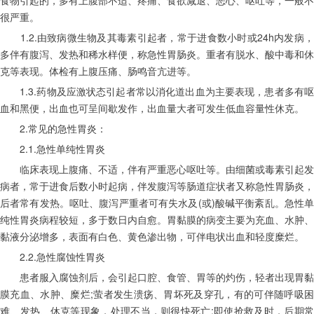
很严重。
　　1.2.由致病微生物及其毒素引起者，常于进食数小时或24h内发病，
多伴有腹泻、发热和稀水样便，称急性胃肠炎。重者有脱水、酸中毒和休
克等表现。体检有上腹压痛、肠鸣音亢进等。
　　1.3.药物及应激状态引起者常以消化道出血为主要表现，患者多有呕
血和黑便，出血也可呈间歇发作，出血量大者可发生低血容量性休克。
　　2.常见的急性胃炎：
　　2.1.急性单纯性胃炎
　　临床表现上腹痛、不适，伴有严重恶心呕吐等。由细菌或毒素引起发
病者，常于进食后数小时起病，伴发腹泻等肠道症状者又称急性胃肠炎，
后者常有发热。呕吐、腹泻严重者可有失水及(或)酸碱平衡紊乱。急性单
纯性胃炎病程较短，多于数日内自愈。胃黏膜的病变主要为充血、水肿、
黏液分泌增多，表面有白色、黄色渗出物，可伴电状出血和轻度糜烂。
　　2.2.急性腐蚀性胃炎
　　患者服入腐蚀剂后，会引起口腔、食管、胃等的灼伤，轻者出现胃黏
膜充血、水肿、糜烂;萤者发生溃疡、胃坏死及穿孔，有的可伴随呼吸困
难、发热、休克等现象，处理不当，则很快死亡;即使抢救及时，后期常