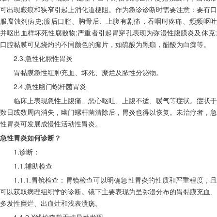
可出现瘢痕和狭窄引起上消化道梗阻。作为急诊诊断时需要注意：要有口
服腐蚀剂病史;服后口腔、胸骨后、上腹有剧痛，吞咽时疼痛、频频呕吐
并呕出血样坏死性腐败物;严重者引起胃穿孔表现为弥漫性腹膜炎及休克;
口腔黏膜可见烧灼的不同颜色的痂片，如硫酸为黑痂，醋酸为白痴等。
　　2.3.急性化脓性胃炎
　　胃黏膜急性红肿充血、坏死、糜烂及脓性分泌物。
　　2.4.急性幽门螺杆菌胃炎
　　临床上表现急性上腹痛、恶心呕吐、上腹不适、嗳气等症状。症状于
数日或数周内消失，幽门螺杆菌清除后，胃炎也得以恢复。未治疗者，急
性胃炎可发展成慢性活动性胃炎。
急性胃炎如何诊断？
　　1.诊断：
　　1.1.辅助检查
　　1.1.1.胃镜检查：胃镜检查可以明确急性胃炎的性质和严重程度，且
可以获取病理组织学的诊断。镜下主要表现为呈弥漫分布的胃黏膜充血、
多发性糜烂、出血灶和浅表溃疡。
　　1.1.2.X线检查常无特异性发现。