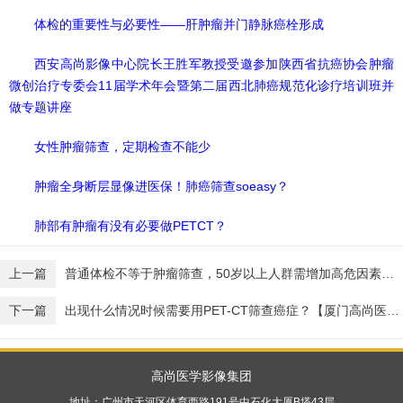
体检的重要性与必要性——肝肿瘤并门静脉癌栓形成
西安高尚影像中心院长王胜军教授受邀参加陕西省抗癌协会肿瘤
微创治疗专委会11届学术年会暨第二届西北肺癌规范化诊疗培训班并
做专题讲座
女性肿瘤筛查，定期检查不能少
肿瘤全身断层显像进医保！肺癌筛查soeasy？
肺部有肿瘤有没有必要做PETCT？
上一篇
普通体检不等于肿瘤筛查，50岁以上人群需增加高危因素筛查项目
下一篇
出现什么情况时候需要用PET-CT筛查癌症？【厦门高尚医学影像】
高尚医学影像集团
地址：广州市天河区体育西路191号中石化大厦B塔43层