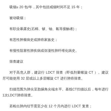
吸烟≥ 20 包/年，其中包括戒烟时间不足 15 年；
被动吸烟；
有职业暴露史(石棉、铍、铀、氡等接触者)；
有恶性肿瘤病史或肺癌家族史；
有慢性阻塞性肺疾病或弥漫性肺纤维化病史。
筛查建议
对于高危人群，建议行 LDCT 筛查（即低剂量螺旋 CT ）。建议
尽可能使用 32 层或以上多层螺旋 CT 进行肺癌筛查。
扫描范围为肺尖至肋膈角尖端水平。基线CT扫描以后，每年进行
1次LDCT肺癌筛查。
若检出肺内结节需至少在 12 个月内进行 LDCT 复查；