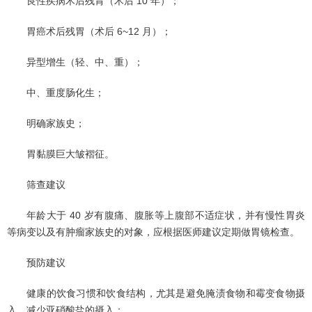
良性疾病术后残胃（术后 10 年）；
胃癌术后残胃（术后 6~12 月）；
异型增生（轻、中、重）；
中、重度肠化生；
明确家族史；
胃黏膜巨大皱褶征。
筛查建议
年龄大于 40 岁有腹痛、腹胀等上腹部不适症状，并有慢性胃炎
等病变以及有肿瘤家族史的对象，应根据医师建议定期做胃镜检查。
预防建议
健康的饮食习惯和饮食结构，尤其是避免腌渍食物和霉变食物摄
入，减少亚硝酸盐的摄入；