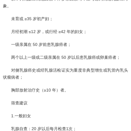
象。
未育或 ≥35 岁初产妇；
月经初潮 ≤12 岁，或行经 ≥42 年的妇女；
一级亲属在 50 岁前患乳腺癌者；
两个以上一级或二级亲属在 50 岁以后患乳腺癌或卵巢癌者；
对侧乳腺癌史或经乳腺活检证实为重度非典型增生或乳管内乳头
状瘤病者；
胸部放射治疗史（≥10 年）者。
筛查建议
1.一般妇女
乳腺自查：20 岁以后每月检查1次；