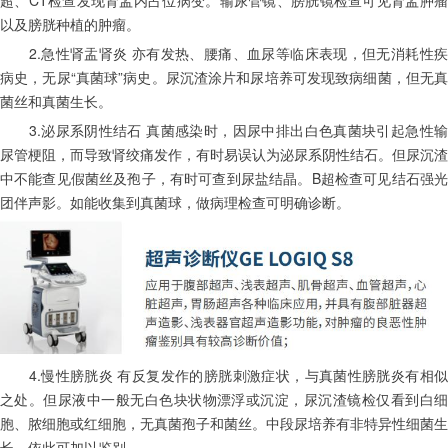
超、CT检查发现肾盂内占位病变。输尿管镜、膀胱镜检查可见肾盂肿瘤
以及膀胱种植的肿瘤。
　　2.急性肾盂肾炎 亦有发热、腰痛、血尿等临床表现，但无消耗性疾
病史，无尿“真菌球”病史。尿沉渣涂片和尿培养可发现致病细菌，但无真
菌丝和真菌生长。
　　3.泌尿系阴性结石 真菌感染时，因尿中排出白色真菌块引起急性输
尿管梗阻，而导致肾绞痛发作，有时易误认为泌尿系阴性结石。但尿沉渣
中不能查见假菌丝及孢子，有时可查到尿盐结晶。B超检查可见结石强光
团伴声影。如能收集到真菌球，做病理检查可明确诊断。
　　4.慢性膀胱炎 有反复发作的膀胱刺激症状，与真菌性膀胱炎有相似
之处。但尿液中一般无白色块状物漂浮或沉淀，尿沉渣镜检仅看到白细
胞、脓细胞或红细胞，无真菌孢子和菌丝。中段尿培养有非特异性细菌生
长。依此可加以鉴别。