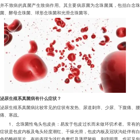
并不致病的真菌产生致病作用。其主要病原菌为念珠菌属，包括白念珠
菌、酵母念珠菌、球形念珠菌和光滑念珠菌等。
泌尿生殖系真菌病有什么症状？
泌尿生殖系真菌病比较常见的症状有发热、尿道刺痒、少尿、下腹痛、腰
痛、寒战。
　　1、念珠菌性龟头包皮炎：易发于包皮过长而未做环切术者。常有的
症状是包皮内板及龟头轻度潮红、干燥光滑，包皮内板及冠状沟处伴有白
色奶酪样斑片，有的表现为浅红色糜烂及薄壁脓疱。刺痒明显。也可见包