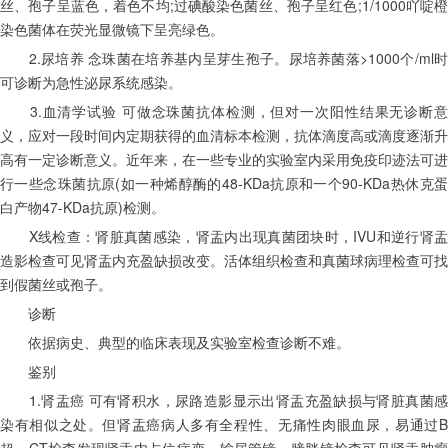
丝、孢子呈蓝色，着色不均;过碘酸染色菌丝、孢子呈红色;1/1000吖啶橙
染色菌体在荧光显微镜下呈亮绿色。
　　2.尿培养 念珠菌在培养基内呈芽生孢子。尿培养菌落>1000个/ml时
可诊断为急性泌尿系统感染。
　　3.血清学试验 可做念珠菌抗体检测，但对一次阳性结果无诊断意
义，应对一段时间内定期获得的血清标本检测，抗体滴度高或滴度逐渐升
高有一定诊断意义。近年来，在一些专业的实验室内采用免疫印迹法可进
行一些念珠菌抗原(如一种烯醇酶的48-KDa抗原和一个90-KDa热休克蛋
白产物47-KDa抗原)检测。
　　X线检查：肾脏真菌感染，肾盂内出现真菌团块时，IVU和逆行肾盂
造影检查可见肾盂内充盈缺损改变。活体组织检查和真菌球病理检查可找
到假菌丝或孢子。
　　诊断
　　依据病史、典型的临床表现及实验室检查诊断不难。
　　鉴别
　　1.肾盂癌 可有肾积水，尿路造影显示出肾盂充盈缺损与肾脏真菌感
染有相似之处。但肾盂癌病人多有全程性、无痛性肉眼血尿，易通过B