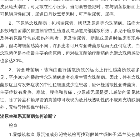
皮及龟头潮红，可见散在性小丘疹。当阴囊被侵犯时，在与阴茎接触面上
可见鳞屑性红斑，尿道口舟状窝受累时，可产生尿频、尿痛。
　　2、下尿路念珠菌病：包括输尿管、膀胱及尿道等念珠菌病。该病大
多数均由留滞的尿道插管或生殖道及胃肠道局部播散所致，多见于糖尿病
及伴有尿路异常或损伤的患者，累及输尿管、膀胱或尿道时临床表现各
异，但均与细菌感染不同，许多患者可只有念珠菌尿症而无任何症状。白
念珠菌仍是本病最主要的病原菌，但对抗真菌治疗耐药的光滑念珠菌感染
也多达30%。
　　3、肾念珠菌病：该病由血行播散所致的远比上行性感染所致者多
见，至少80%的播散性念珠菌病患者会发生肾念珠菌病。因此，伴有念珠
菌尿症且有发热症状的中性粒细胞减少症患者，应怀疑播散性念珠菌病。
主要症状有发热、寒战、腰痛和腹痛，少尿或无尿是婴儿感染的常见体
征。除了肾盂和输尿管的真菌球可表现为放射线透明性的不规则充填缺损
外，无特异性影像学特征。
泌尿生殖系真菌病如何诊断？
　　检查
　　1.显微镜检查 尿沉渣或分泌物镜检可找到假菌丝或孢子;革兰染色菌