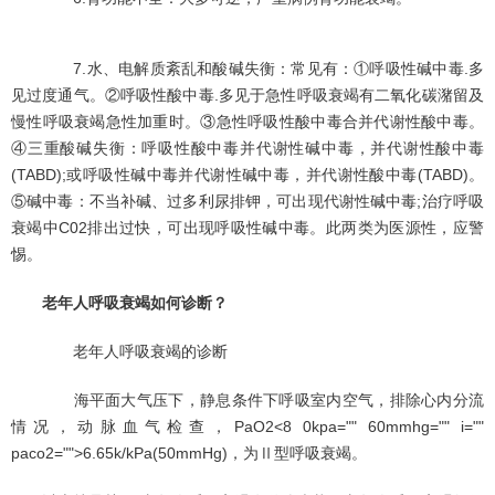
7.水、电解质紊乱和酸碱失衡：常见有：①呼吸性碱中毒.多
见过度通气。②呼吸性酸中毒.多见于急性呼吸衰竭有二氧化碳潴留及
慢性呼吸衰竭急性加重时。③急性呼吸性酸中毒合并代谢性酸中毒。
④三重酸碱失衡：呼吸性酸中毒并代谢性碱中毒，并代谢性酸中毒
(TABD);或呼吸性碱中毒并代谢性碱中毒，并代谢性酸中毒(TABD)。
⑤碱中毒：不当补碱、过多利尿排钾，可出现代谢性碱中毒;治疗呼吸
衰竭中C02排出过快，可出现呼吸性碱中毒。此两类为医源性，应警
惕。
老年人呼吸衰竭如何诊断？
老年人呼吸衰竭的诊断
海平面大气压下，静息条件下呼吸室内空气，排除心内分流
情况，动脉血气检查，PaO2<8 0kpa="" 60mmhg="" i=""
paco2="">6.65k/kPa(50mmHg)，为Ⅱ型呼吸衰竭。