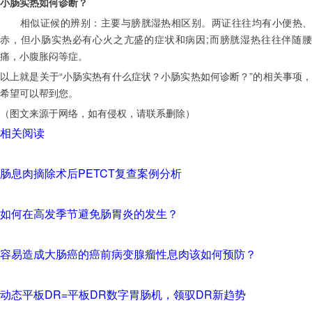
小肠实热如何诊断？
　　相似证候的辨别：主要与膀胱湿热相区别。两证往往均有小便热、
赤，但小肠实热必有心火之亢盛的症状和病因;而膀胱湿热往往伴随腰
痛，小腹胀闷等症。
以上就是关于“小肠实热有什么症状？小肠实热如何诊断？”的相关事项，
希望可以帮到您。
（图文来源于网络，如有侵权，请联系删除）
相关阅读
肠息肉摘除术后PETCT复查案例分析
如何在高发季节避免肠胃炎的发生？
容易造成大肠癌的癌前病变腺瘤性息肉该如何预防？
动态平板DR=平板DR数字胃肠机，领驭DR新趋势