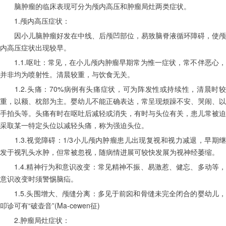
　　脑肿瘤的临床表现可分为颅内高压和肿瘤局灶两类症状。
　　1.颅内高压症状：
　　因小儿脑肿瘤好发在中线、后颅凹部位，易致脑脊液循环障碍，使颅
内高压症状出现较早。
　　1.1.呕吐：常见，在小儿颅内肿瘤早期常为惟一症状，常不伴恶心，
并非均为喷射性。清晨较重，与饮食无关。
　　1.2.头痛：70%病例有头痛症状，可为阵发性或持续性，清晨时较
重，以额、枕部为主。婴幼儿不能正确表达，常呈现烦躁不安、哭闹、以
手拍头等。头痛有时在呕吐后减轻或消失，有时与头位有关，患儿常被迫
采取某一特定头位以减轻头痛，称为强迫头位。
　　1.3.视觉障碍：1/3小儿颅内肿瘤患儿出现复视和视力减退，早期继
发于视乳头水肿，但常被忽视，随病情进展可较快发展为视神经萎缩。
　　1.4.精神行为和意识改变：常见精神不振、易激惹、健忘、多动等，
意识改变时须警惕脑疝。
　　1.5.头围增大、颅缝分离：多见于前囟和骨缝未完全闭合的婴幼儿，
叩诊可有“破壶音”(Ma-cewen征)
　　2.肿瘤局灶症状：