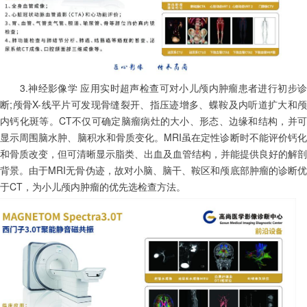
　　3.神经影像学 应用实时超声检查可对小儿颅内肿瘤患者进行初步诊
断;颅骨X-线平片可发现骨缝裂开、指压迹增多、蝶鞍及内听道扩大和颅
内钙化斑等。CT不仅可确定脑瘤病灶的大小、形态、边缘和结构，并可
显示周围脑水肿、脑积水和骨质变化。MRI虽在定性诊断时不能评价钙化
和骨质改变，但可清晰显示脂类、出血及血管结构，并能提供良好的解剖
背景。由于MRI无骨伪迹，故对小脑、脑干、鞍区和颅底部肿瘤的诊断优
于CT，为小儿颅内肿瘤的优先选检查方法。