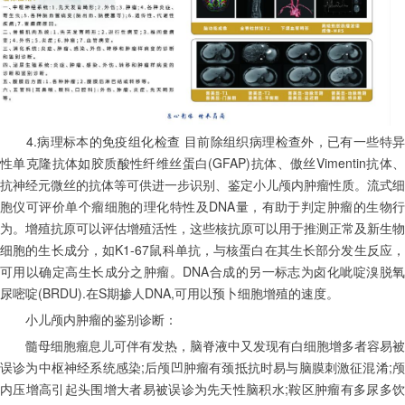
　　4.病理标本的免疫组化检查 目前除组织病理检查外，已有一些特异
性单克隆抗体如胶质酸性纤维丝蛋白(GFAP)抗体、傲丝Vimentin抗体、
抗神经元微丝的抗体等可供进一步识别、鉴定小儿颅内肿瘤性质。流式细
胞仪可评价单个瘤细胞的理化特性及DNA量，有助于判定肿瘤的生物行
为。增殖抗原可以评估增殖活性，这些核抗原可以用于推测正常及新生物
细胞的生长成分，如K1-67鼠科单抗，与核蛋白在其生长部分发生反应，
可用以确定高生长成分之肿瘤。DNA合成的另一标志为卤化呲啶溴脱氧
尿嘧啶(BRDU).在S期掺人DNA,可用以预卜细胞增殖的速度。
　　小儿颅内肿瘤的鉴别诊断：
　　髓母细胞瘤息儿可伴有发热，脑脊液中又发现有白细胞增多者容易被
误诊为中枢神经系统感染;后颅凹肿瘤有颈抵抗时易与脑膜刺激征混淆;颅
内压增高引起头围增大者易被误诊为先天性脑积水;鞍区肿瘤有多尿多饮