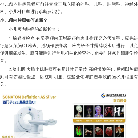
小儿颅内肿瘤患者可前往专业正规医院的外科、儿科、肿瘤科、神经外
科、小儿科科室进行诊断及治疗。
小儿颅内肿瘤如何诊断？
　　小儿颅内肿瘤的诊断检查：
　　1.脑脊液检查 有显著颅内压增高征的患儿作腰穿必须慎重，应先进
行急症颅脑CT检查。必须作腰穿者，应先给予甘露醇脱水后进行，以免
促进脑疝发生。脑脊液除进行常规和生化检查外，必要时还须作细胞学检
查。
　　2.脑电图 大脑半球肿瘤可有局灶性异常(如高幅慢波等)，后颅凹肿瘤
则可有弥漫性慢波，以枕叶明显。这些变化与肿瘤导致的脑水肿程度有
关。