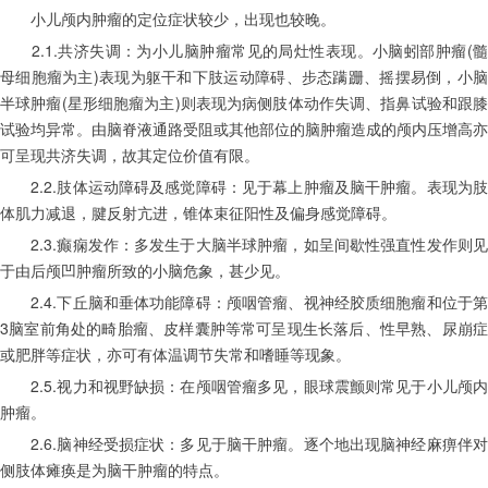
　　小儿颅内肿瘤的定位症状较少，出现也较晚。
　　2.1.共济失调：为小儿脑肿瘤常见的局灶性表现。小脑蚓部肿瘤(髓
母细胞瘤为主)表现为躯干和下肢运动障碍、步态蹒跚、摇摆易倒，小脑
半球肿瘤(星形细胞瘤为主)则表现为病侧肢体动作失调、指鼻试验和跟膝
试验均异常。由脑脊液通路受阻或其他部位的脑肿瘤造成的颅内压增高亦
可呈现共济失调，故其定位价值有限。
　　2.2.肢体运动障碍及感觉障碍：见于幕上肿瘤及脑干肿瘤。表现为肢
体肌力减退，腱反射亢进，锥体束征阳性及偏身感觉障碍。
　　2.3.癫痫发作：多发生于大脑半球肿瘤，如呈间歇性强直性发作则见
于由后颅凹肿瘤所致的小脑危象，甚少见。
　　2.4.下丘脑和垂体功能障碍：颅咽管瘤、视神经胶质细胞瘤和位于第
3脑室前角处的畸胎瘤、皮样囊肿等常可呈现生长落后、性早熟、尿崩症
或肥胖等症状，亦可有体温调节失常和嗜睡等现象。
　　2.5.视力和视野缺损：在颅咽管瘤多见，眼球震颤则常见于小儿颅内
肿瘤。
　　2.6.脑神经受损症状：多见于脑干肿瘤。逐个地出现脑神经麻痹伴对
侧肢体瘫痪是为脑干肿瘤的特点。