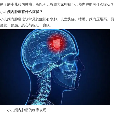
别了解小儿颅内肿瘤，所以今天就跟大家聊聊小儿颅内肿瘤有什么症状？
小儿颅内肿瘤有什么症状？
小儿颅内肿瘤比较常见的症状有水肿、儿童头痛、嗜睡、颅内压增高、易
激惹、尿崩、恶心与呕吐、瘫痪。
　　小儿颅内肿瘤的临床表现：