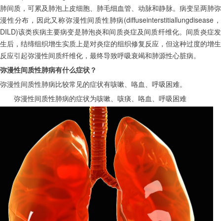
肺间质，可累及肺泡上皮细胞、肺毛细血管、动脉和静脉。病变呈两肺弥
漫性分布，因此又称弥漫性间质性肺病(diffuseinterstitiallungdisease，
DILD)该类疾病主要病变是肺泡炎和间质炎症及间质纤维化。间质炎症发
生后，结缔组织增生实质上是对炎症的组织修复反应，但这种过度的增生
反应引起弥漫性间质纤维化，最终导致呼吸衰竭和肺源性心脏病。
弥漫性间质性肺病有什么症状？
弥漫性间质性肺病比较常见的症状有咳嗽、咯血、呼吸困难。
　　弥漫性间质性肺病的症状为咳嗽、咳痰、咯血、呼吸困难