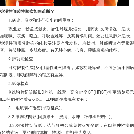
弥漫性间质性肺病如何诊断？
　　1.病史、症状和体征病史询问重点：
　　职业史、粉尘接触史、居住环境;吸烟史、用药史;发病情况、症状，
如咳嗽、咳痰、咯血、呼吸困难等，及其持续时间。还要注意肺外症状。
弥漫性间质性肺病的体检要注意有无发绀、杵状指、肺部听诊有无爆裂
音、关节肿胀、皮肌炎症。有无肺心病、心衰、呼吸衰竭的体征。
　　2.肺功能检查：
　　可有限制性或(及)阻塞性通气障碍，弥散功能障碍。不同疾病不同病
程阶段，肺功能障碍的程度有差异。
　　3.影像检查：
　　X线胸片是诊断ILD的第一线索，高分辨率CT(HRCT)能更清楚显示
ILD的病变性质及状况。ILD的影像表现主要有：
　　3.1.毛玻璃样改变(早期征象)。
　　3.2.细网状阴影(间质渗出、浸润、水肿、纤维组织增生)。
　　3.3.弥漫性结节影，结节可融合成斑片状实变影，在肉芽肿性疾病
(如结节病、粟粒型肺结核、转移性肺癌)最为常见。