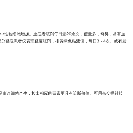
性粒细胞增加。重症者腹泻每日选20余次，便量多，奇臭，常有血
部分轻症患者仅表现轻度腹泻，排黄绿色黏液便，每日3～4次。或有发
由该细菌产生，检出相应的毒素更具有诊断价值。可用杂交探针技