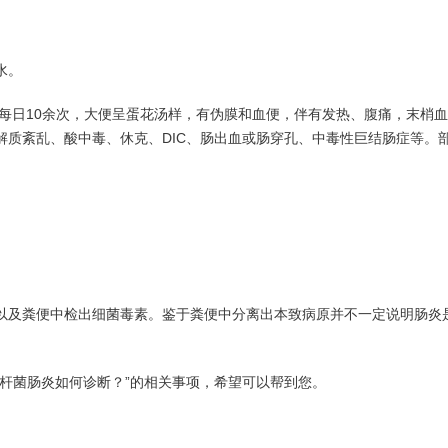
水。
10余次，大便呈蛋花汤样，有伪膜和血便，伴有发热、腹痛，末梢血中
质紊乱、酸中毒、休克、DIC、肠出血或肠穿孔、中毒性巨结肠症等。
及粪便中检出细菌毒素。鉴于粪便中分离出本致病原并不一定说明肠炎是
杆菌肠炎如何诊断？”的相关事项，希望可以帮到您。