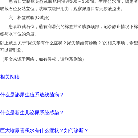
　　患者自觉膀胱充盈或膀胱内灌注300～350mI。生理盐水后，嘱患者
取截石位及站立位，咳嗽或腹部用力，观察尿道口有无尿液溢出。
　　六、棉签试验(Q试验)
　　患者取截石位，蘸有润滑剂的棉签插至膀胱颈部，记录静止情况下棉
签与水平位的角度。
以上就是关于“尿失禁有什么症状？尿失禁如何诊断？”的相关事项，希望
可以帮到您。
（图文来源于网络，如有侵权，请联系删除）
相关阅读
什么是泌尿生殖系放线菌病？
什么是新生儿泌尿系统感染？
巨大输尿管积水有什么症状？如何诊断？