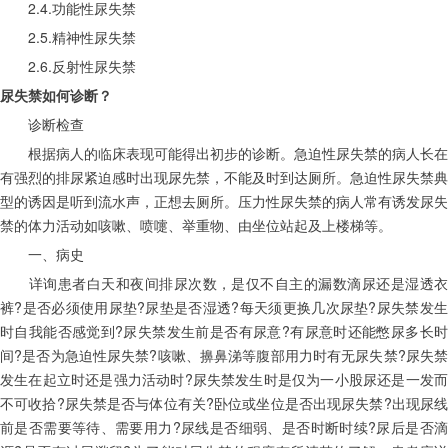
　　2.4.功能性尿失禁
　　2.5.精神性尿失禁
　　2.6.反射性尿失禁
尿失禁如何诊断？
　　诊断检查　　
　　根据病人的临床表现可能得出初步的诊断。急迫性尿失禁的病人长在
有强烈的排尿紧迫感时出现尿先禁，不能及时到达厕所。急迫性尿失禁典
型的诱因是听到流水声，正想去厕所。压力性尿失禁的病人常有诱发尿失
禁的体力活动如咳嗽、喷嚏、举重物、由坐位站起及上楼梯等。
　　一、病史
　　详询患者白天和夜间排尿次数，是仅不自主的漏数滴尿还是湿透衣
裤?是否必须使用尿垫?尿垫是否湿透?每天须更换几次尿垫?尿失禁发生
时自我能否感觉到?尿失禁发生前是否有尿意?有尿意时还能憋尿多长时
间?是否为急迫性尿失禁?咳嗽、擤鼻涕等腹部用力时有无尿失禁?尿失禁
发生在起立时还是强力活动时?尿失禁发生时是仅为一小股尿还是一发而
不可收拾?尿失禁是否与体位有关?卧位或坐位是否出现尿失禁?出现尿线
前是否需要等待、需要用力?尿线是否细弱、是否时断时续?尿后是否滴