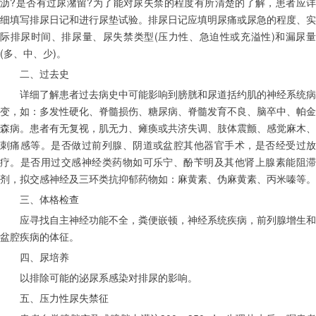
沥?是否有过尿潴留?为了能对尿失禁的程度有所清楚的了解，患者应详
细填写排尿日记和进行尿垫试验。排尿日记应填明尿痛或尿急的程度、实
际排尿时间、排尿量、尿失禁类型(压力性、急迫性或充溢性)和漏尿量
(多、中、少)。
　　二、过去史
　　详细了解患者过去病史中可能影响到膀胱和尿道括约肌的神经系统病
变，如：多发性硬化、脊髓损伤、糖尿病、脊髓发育不良、脑卒中、帕金
森病。患者有无复视，肌无力、瘫痪或共济失调、肢体震颤、感觉麻木、
刺痛感等。是否做过前列腺、阴道或盆腔其他器官手术，是否经受过放
疗。是否用过交感神经类药物如可乐宁、酚苄明及其他肾上腺素能阻滞
剂，拟交感神经及三环类抗抑郁药物如：麻黄素、伪麻黄素、丙米嗪等。
　　三、体格检查
　　应寻找自主神经功能不全，粪便嵌顿，神经系统疾病，前列腺增生和
盆腔疾病的体征。
　　四、尿培养
　　以排除可能的泌尿系感染对排尿的影响。
　　五、压力性尿失禁征