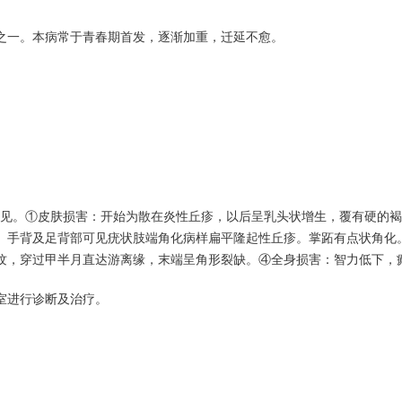
之一。本病常于青春期首发，逐渐加重，迁延不愈。
罕见。①皮肤损害：开始为散在炎性丘疹，以后呈乳头状增生，覆有硬的
。手背及足背部可见疣状肢端角化病样扁平隆起性丘疹。掌跖有点状角化
纹，穿过甲半月直达游离缘，末端呈角形裂缺。④全身损害：智力低下，
室进行诊断及治疗。