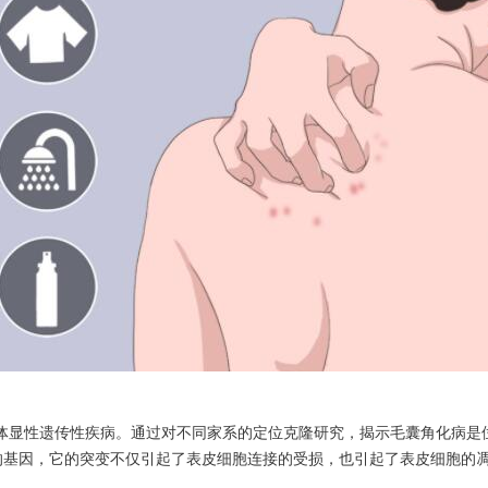
遗传性疾病。通过对不同家系的定位克隆研究，揭示毛囊角化病是位于12q
泵)的基因，它的突变不仅引起了表皮细胞连接的受损，也引起了表皮细胞