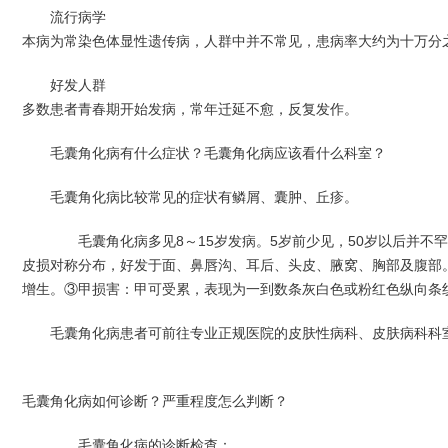
流行病学
本病为常染色体显性遗传病，人群中并不常见，患病率大约为十万分
好发人群
多数患者青春期开始发病，常年迁延不愈，反复发作。
毛囊角化病有什么症状？毛囊角化病应该看什么科室？
毛囊角化病比较常见的症状有鳞屑、囊肿、丘疹。
毛囊角化病多见8～15岁发病。5岁前少见，50岁以后并不
皮损对称分布，好发于面、鼻唇沟、耳后、头皮、腋窝、胸部及腹部
增生。③甲损害：甲可受累，表现为一到数条灰白色或粉红色纵向条
毛囊角化病患者可前往专业正规医院的皮肤性病科、皮肤病科科
毛囊角化病如何诊断？严重程度怎么判断？
毛囊角化病的诊断检查：