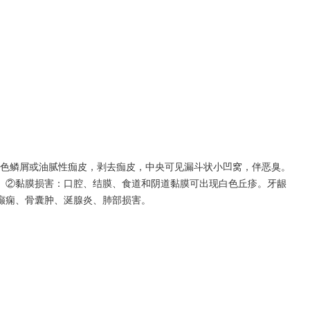
褐色鳞屑或油腻性痂皮，剥去痂皮，中央可见漏斗状小凹窝，伴恶臭。
。②黏膜损害：口腔、结膜、食道和阴道黏膜可出现白色丘疹。牙龈
癫痫、骨囊肿、涎腺炎、肺部损害。