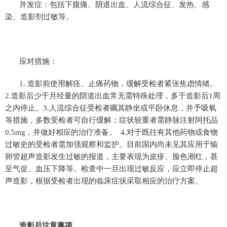
并发症：包括下腹痛、阴道出血、人流综合征、发热、感
染、造影剂过敏等。
应对措施：
1. 造影前使用解痉、止痛药物，缓解受检者紧张焦虑情绪。
2.造影后少于月经量的阴道出血常无需特殊处理，多于造影后1周
之内停止。3.人流综合征受检者嘱其静坐或平卧休息，并予吸氧
等措施，多数受检者可自行缓解；症状较重者需静脉注射阿托品
0.5mg，并做好相应的治疗准备。 4.对于既往有其他药物或食物
过敏史的受检者需加强观察和监护。目前国内尚未见其应用于输
卵管超声造影发生过敏的报道，主要表现为皮疹、脸色潮红，甚
至气促、血压下降等。检查中一旦出现过敏反应，应立即停止超
声造影，根据受检者出现的临床症状采取相应的治疗方案。
造影后注意事项