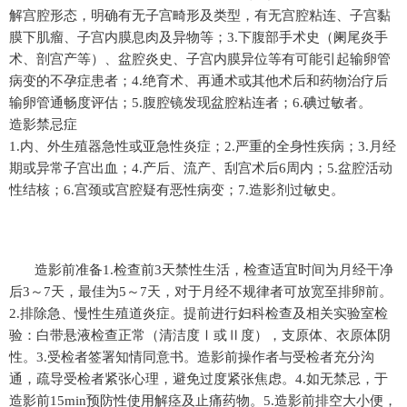
解宫腔形态，明确有无子宫畸形及类型，有无宫腔粘连、子宫黏
膜下肌瘤、子宫内膜息肉及异物等；3.下腹部手术史（阑尾炎手
术、剖宫产等）、盆腔炎史、子宫内膜异位等有可能引起输卵管
病变的不孕症患者；4.绝育术、再通术或其他术后和药物治疗后
输卵管通畅度评估；5.腹腔镜发现盆腔粘连者；6.碘过敏者。
造影禁忌症
1.内、外生殖器急性或亚急性炎症；2.严重的全身性疾病；3.月经
期或异常子宫出血；4.产后、流产、刮宫术后6周内；5.盆腔活动
性结核；6.宫颈或宫腔疑有恶性病变；7.造影剂过敏史。
造影前准备1.检查前3天禁性生活，检查适宜时间为月经干净
后3～7天，最佳为5～7天，对于月经不规律者可放宽至排卵前。
2.排除急、慢性生殖道炎症。提前进行妇科检查及相关实验室检
验：白带悬液检查正常（清洁度Ⅰ或Ⅱ度），支原体、衣原体阴
性。3.受检者签署知情同意书。造影前操作者与受检者充分沟
通，疏导受检者紧张心理，避免过度紧张焦虑。4.如无禁忌，于
造影前15min预防性使用解痉及止痛药物。5.造影前排空大小便，