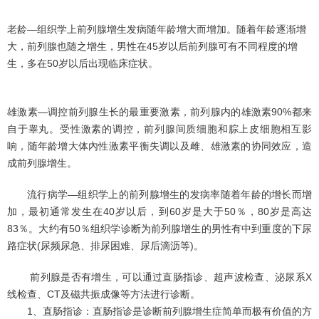
老龄—组织学上前列腺增生发病随年龄增大而增加。随着年龄逐渐增
大，前列腺也随之增生，男性在45岁以后前列腺可有不同程度的增
生，多在50岁以后出现临床症状。
雄激素—调控前列腺生长的最重要激素，前列腺内的雄激素90%都来
自于睾丸。受性激素的调控，前列腺间质细胞和腙上皮细胞相互影
响，随年龄增大体內性激素平衡失调以及雌、雄激素的协同效应，造
成前列腺增生。
流行病学—组织学上的前列腺增生的发病率随着年龄的增长而增
加，最初通常发生在40岁以后，到60岁是大于50％，80岁是高达
83％。大约有50％组织学诊断为前列腺增生的男性有中到重度的下尿
路症状(尿频尿急、排尿困难、尿后滴沥等)。
前列腺是否有增生，可以通过直肠指诊、超声波检查、泌尿系X
线检查、CT及磁共振成像等方法进行诊断。
1、直肠指诊：直肠指诊是诊断前列腺增生症简单而极有价值的方