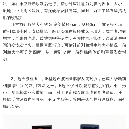
法，须在排空膀胱尿液后进行。指诊时应注意前列腺的界限、大小、
质地、中央沟的深浅，有无硬结及触痛等。同时，尚可了解直肠括约
肌的收缩力。
正常前列腺的大小约为:底部横径4cm，纵径3cm，前后径2cm。
前列腺增生时，直肠指诊可触到腺体在横径或纵径增大，或二者均有
增大，且表面光滑、质地为中等硬度，有弹性的球状体，边缘清楚中
间沟变浅或消失。根据直肠指诊，可估计前列腺增生的大小情况，前
列腺大小可分为四度，从Ⅰ度到Ⅳ度，前列腺的体积和重量依次增
加。
2、超声波检查：用B型超声波检查膀胱及前列腺，已成为诊断前
列腺增生症的常用方法之一。B超不仅可以观察前列腺的大小、形
态，测量其体积和重量，而且对于测定残余尿量也有参考价值。还可
根据反射波回声的强弱，有无声影等，鉴别是否合并前列腺癌、前列
腺结石等。