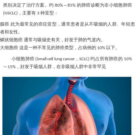
类别决定了治疗方案。约
～
的肺癌诊断为非小细胞肺癌
80%
85%
，主要有
种亚型：
(NSCLC)
3
腺癌 此为最常见的癌症亚型，通常患者是从不吸烟的人群、年轻患
者和女性。
鳞状细胞癌 通常与吸烟史有关，好发于肺的气道内。
大细胞癌 这是一种不常见的肺癌类型，占病例的
以下。
10%
小细胞肺癌
，
约占所有肺癌的
(Small cell lung cancer
SCLC)
10%
～
，好发于
吸烟人
群，在非
吸烟人群
中非常罕见
15%