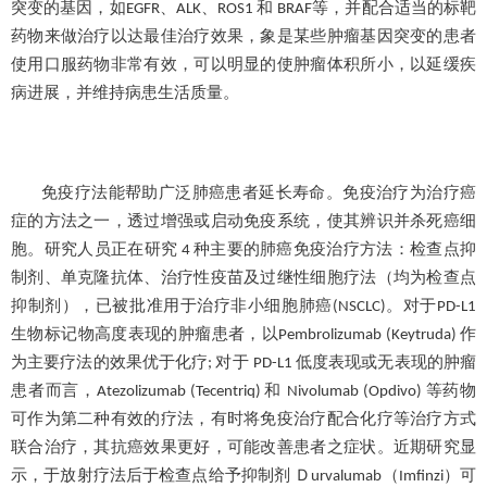
突变的基因，如
、
、
和
等，并配合适当的标靶
EGFR
ALK
ROS1
BRAF
药物来做治疗以达最佳治疗效果，象是某些肿瘤基因突变的患者
使用口服药物非常有效，可以明显的使肿瘤体积所小，以延缓疾
病进展，并维持病患生活质量。
免疫疗法能帮助广泛肺癌患者延长寿命。免疫治疗为治疗癌
症的方法之一，透过增强或启动免疫系统，使其辨识并杀死癌细
胞。研究人员正在研究
种主要的肺癌免疫治疗方法：检查点抑
4
制剂、单克隆抗体、治疗性疫苗及过继性细胞疗法（均为检查点
抑制剂），已被批准用于治疗非小细胞肺癌
。对于
(NSCLC)
PD-L1
生物标记物高度表现的肿瘤患者，以
作
Pembrolizumab (Keytruda)
为主要疗法的效果优于化疗
对于
低度表现或无表现的肿瘤
;
PD-L1
患者而言，
和
等药物
Atezolizumab (Tecentriq)
Nivolumab (Opdivo)
可作为第二种有效的疗法，有时将免疫治疗配合化疗等治疗方式
联合治疗，其抗癌效果更好，可能改善患者之症状。近期研究显
示，于放射疗法后于检查点给予抑制剂 Ｄ
（
）可
urvalumab
Imfinzi