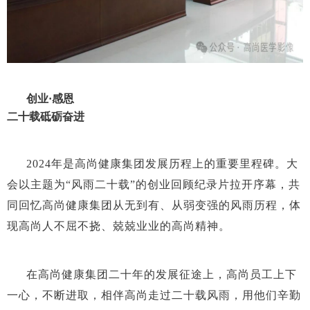
创业
·感恩
二十载砥砺奋进
2024年是高尚健康集团发展历程上的重要里程碑。大
会以主题为“风雨二十载”的创业回顾纪录片拉开序幕，共
同回忆高尚健康集团从无到有、从弱变强的风雨历程，体
现高尚人不屈不挠、兢兢业业的高尚精神。
在高尚健康集团二十年的发展征途上，高尚员工上下
一心，不断进取，相伴高尚走过二十载风雨，用他们辛勤