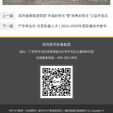
上一篇
高尚健康集团荣获“羊城好医生”暨“南粤好医生”公益评选活动十周年弘扬仁心仁术特别贡献奖
下一篇
产学研合作 共育影像人才 | 2024-2025年度影像技术教学工作圆满结束
高尚医学影像集团
地址：广州市天河区体育西路191号中石化大厦B塔43层
全国服务热线：400-183-1800
PET/CT检查一次的费用
|
做PET/CT检查的禁忌
|
脑部核磁共振检查什么
Copyright ©