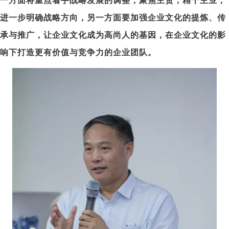
一方面将重点着手战略发展的调整，聚焦主责，精干主业，
进一步明确战略方向，另一方面要加强企业文化的提炼、传
承与推广，让企业文化成为高尚人的基因，在企业文化的影
响下打造更有价值与竞争力的企业团队。