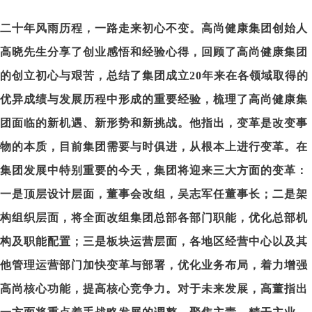
二十年风雨历程，一路走来初心不变。高尚健康集团创始人
高晓先生分享了创业感悟和经验心得，回顾了高尚健康集团
的创立初心与艰苦，总结了集团成立
20年来在各领域取得的
优异成绩与发展历程中形成的重要经验，梳理了高尚健康集
团面临的新机遇、新形势和新挑战。他指出，变革是改变事
物的本质，目前集团需要与时俱进，从根本上进行变革。在
集团发展中特别重要的今天，集团将迎来三大方面的变革：
一是顶层设计层面，董事会改组，吴志军任董事长；二是架
构组织层面，将全面改组集团总部各部门职能，优化总部机
构及职能配置；三是板块运营层面，各地区经营中心以及其
他管理运营部门加快变革与部署，优化业务布局，着力增强
高尚核心功能，提高核心竞争力。对于未来发展，高董指出