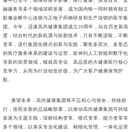
像中心至今，相继在医学影像、医疗健康、实业投资、金
融服务等多个领域深耕发展，成为国内唯一同时拥有独立
影像诊断中心连锁与正电子药物研发和生产连锁的医学集
团。今年，适逢高尚健康集团成立20周年，站在历史新高
度，结合时代的新机遇与崭新技术，只有不断进取，不断
变革，进行集团化模式创新与实践，聚焦多层次、多形态
的医疗服务体系的建设与运营，延伸到人工智能和数字化
等新的前景领域，锻就高专业、高品质的大健康医疗核心
竞争力，从而为行业创造价值，为广大客户健康保驾护
航。
展望未来，高尚健康集团将不忘初心与使命，持续前
行，按照全新的总战略部署，以推动高尚健康集团可持续
发展为主题主线，深耕结构变革、模式变革、能力变革等
多个领域，以落实专业化建设、精细化管理、一体化运营