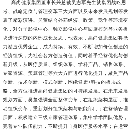
高尚健康集团董事长兼总裁吴志军先生就集团战略思
考、战略定位与管理变革三大方面以及未来发展规划等发
表了精彩演讲。吴董结合外部经济、政策、竞争等环境变
化，对分子影像中心、独立影像中心与回旋核药等业务板
块进行深刻的内部成长反思，他表示，高尚健康集团将鼎
力塑造优秀企业，成为持续、有效、不断增加价值创造的
经济组织，为社会各方创造价值，同时着手经营优化与创
新升级，从医疗质量、组织体系、学科产品、销售体系、
专家资源、预算管理等六大方面进行优化提升，聚焦产品
创新、技术创新、模式创新，围绕健康
+科技的板块战
略，全方位推进高尚健康集团的可持续发展。在未来发展
规划方面，吴董强调全面整体变革，在组织架构层面，推
动组织变革，重新划分组织架构与职能部门；在营销管理
层面，积极建立三级专家管理体系，集中学术团队优势，
完善专业队伍能力，不断提升自身医疗服务水平；在运营