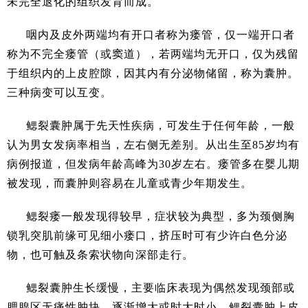
未完全退化的组织发育而成。
咽内及皮外两端均有开口者称为瘘管，仅一端开口者
称为不完全瘘管（或窦道），若两端均无开口，仅为残留
于组织内的上皮腔隙，因其内有分泌物储留，称为囊肿。
三种病变可以互变。
鳃裂囊肿属于先天性疾病，可发生于任何年龄，一般
认为男女发病率相当，左右侧无差别。从出生至85岁均有
病例报道，但发病年龄高峰为30岁左右。瘘管多在婴儿期
被发现，而囊肿则容易在儿童或青少年期发生。
鳃裂瘘一般发现得较早，症状较为典型，多为颈侧胸
锁乳突肌前缘可见细小瘘口，挤压时可有少许白色分泌
物，也可触及条索状物向深部走行。
鳃裂囊肿生长缓慢，主要临床表现为偶然发现颈部或
腮腺区无痛性肿块，逐渐增大或时大时小。鳃裂囊肿上皮