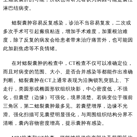
淋巴结病变。
鳃裂囊肿容易反复感染，诊治不当容易复发，二次或
多次手术可引起瘢痕粘连，增加手术难度，加重根治难
度，除了反复的病发会给患者带来治疗痛苦外，也可能因
此加剧焦虑等不良情绪。
在对鳃裂囊肿的检查中，CT检查不仅可以准确定位，
而且对病变的范围、大小、是否合并感染等都能作出准确
判断。鳃裂囊肿在CT上通常表现为沿胸锁乳突肌上、下
走行，类圆形或椭圆形软组织块影，中心密度低，不强
化，但囊壁（边缘）可强化，境界清楚。若病变位于颈前
三角区，第二鳃裂囊肿最多见。若囊壁增厚，边缘不光
滑。强化扫描可见囊壁明显强化，与周围组织结构分界不
清晰，囊内容物密度增高，提示囊肿有感染。