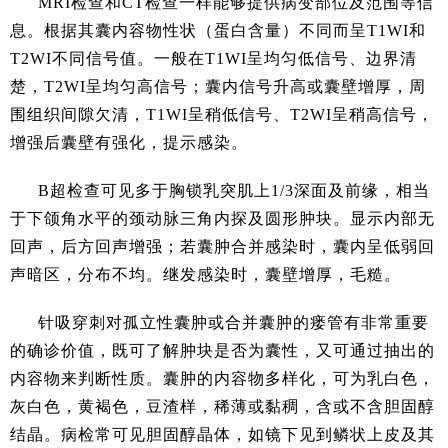
MRI检查和CT检查一样能够提供病变部位及范围等信
息。根据其囊内容物性状（蛋白含量）不同而呈T1WI和
T2WI不同信号值。一般在T1WI呈均匀低信号、边界清
楚，T2WI呈均匀高信号；囊内信号升高或囊壁增厚，周
围组织间隙欠清，T1WI呈稍低信号、T2WI呈稍高信号，
增强后囊壁有强化，提示感染。
B超检查可见多于胸锁乳突肌上1/3深面及前缘，相当
于下颌角水平的颈动脉三角内探及圆形肿块。显示内部无
回声，后方回声增强；若囊肿合并感染时，囊内呈低弱回
声暗区，分布不均。继发感染时，囊壁增厚，毛糙。
针吸穿刺对孤立性囊肿或合并囊肿的瘘管有非常重要
的确诊价值，既可了解肿块是否为囊性，又可通过抽出的
内容物来判断性质。囊肿的内容物多样化，可为乳白色，
灰白色，黄褐色，豆渣样，稀薄或黏稠，含或不含胆固醇
结晶。病检常可见胆固醇晶体，如镜下见到鳞状上皮及其