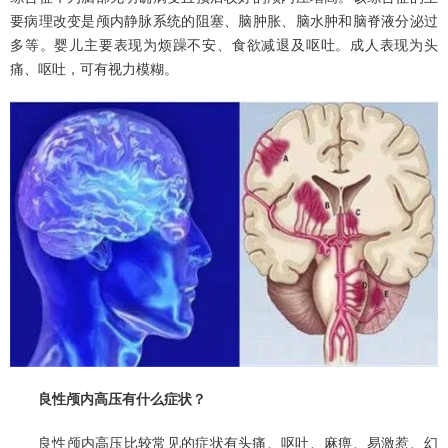
要病理改变是颅内静脉系统的阻塞、脑肿胀、脑水肿和脑脊液分泌过
多等。婴儿主要表现为烦躁不安、食欲减退及呕吐。成人表现为头
痛、呕吐，可有视力模糊。
良性颅内高压有什么症状？
良性颅内高压比较常见的症状有头痛、呕吐、麻痹、易激惹、幻