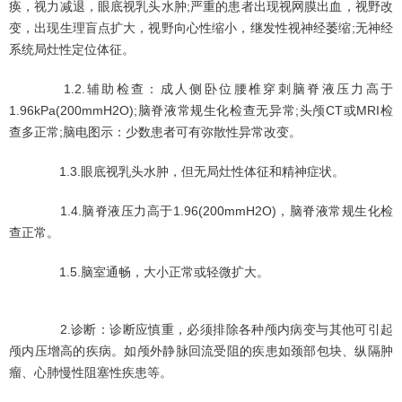
痪，视力减退，眼底视乳头水肿;严重的患者出现视网膜出血，视野改
变，出现生理盲点扩大，视野向心性缩小，继发性视神经萎缩;无神经
系统局灶性定位体征。
1.2.辅助检查：成人侧卧位腰椎穿刺脑脊液压力高于
1.96kPa(200mmH2O);脑脊液常规生化检查无异常;头颅CT或MRI检
查多正常;脑电图示：少数患者可有弥散性异常改变。
1.3.眼底视乳头水肿，但无局灶性体征和精神症状。
1.4.脑脊液压力高于1.96(200mmH2O)，脑脊液常规生化检
查正常。
1.5.脑室通畅，大小正常或轻微扩大。
2.诊断：诊断应慎重，必须排除各种颅内病变与其他可引起
颅内压增高的疾病。如颅外静脉回流受阻的疾患如颈部包块、纵隔肿
瘤、心肺慢性阻塞性疾患等。