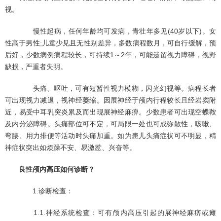
视。
慢性起病，任何年龄均可发病，青壮年多见(40岁以下)。女
性高于男性;儿童少见且无性别差异，多数病程数月，可自行缓解，预
后好，少数病例病程较长，可持续1～2年，可能遗留视力障碍，视野
缺损，严重者失明。
头痛、呕吐，可有短暂性视力模糊，闪光幻视等。病程长者
可出现视力减退，视神经萎缩。因展神经于颅内行程较长且经岩窦附
近，易受中耳乳突炎累及而出现展神经麻痹。少数患者可出现空蝶鞍
及内分泌障碍。头痛部位可不定，可局限一处也可成弥散性，咳嗽、
弯腰、用力排便等活动时头痛加重。如为患儿头痛症状可不明显，精
神症状突出如烦躁不安、易激惹、兴奋等。
良性颅内高压如何诊断？
1.诊断检查：
1.1.神经系统检查：可有颅内高压引起的展神经麻痹或瘫