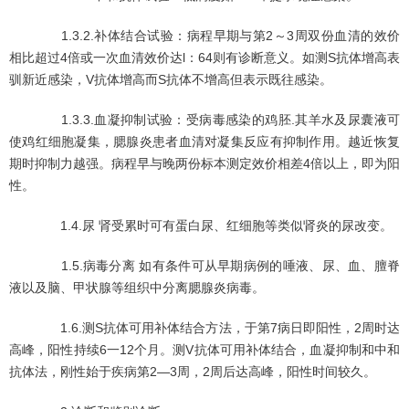
1.3.2.补体结合试验：病程早期与第2～3周双份血清的效价
相比超过4倍或一次血清效价达l：64则有诊断意义。如测S抗体增高表
驯新近感染，V抗体增高而S抗体不增高但表示既往感染。
1.3.3.血凝抑制试验：受病毒感染的鸡胚.其羊水及尿囊液可
使鸡红细胞凝集，腮腺炎患者血清对凝集反应有抑制作用。越近恢复
期时抑制力越强。病程早与晚两份标本测定效价相差4倍以上，即为阳
性。
1.4.尿 肾受累时可有蛋白尿、红细胞等类似肾炎的尿改变。
1.5.病毒分离 如有条件可从早期病例的唾液、尿、血、膻脊
液以及脑、甲状腺等组织中分离腮腺炎病毒。
1.6.测S抗体可用补体结合方法，于第7病日即阳性，2周时达
高峰，阳性持续6一12个月。测V抗体可用补体结合，血凝抑制和中和
抗体法，刚性始于疾病第2—3周，2周后达高峰，阳性时间较久。