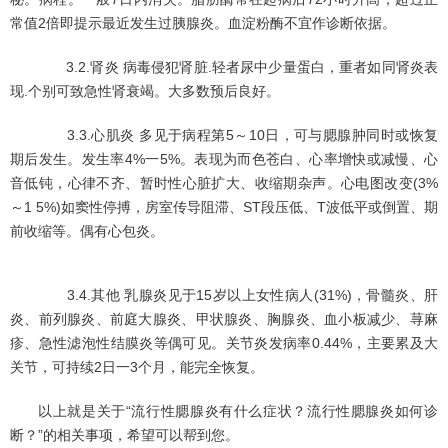
常值2倍即提示最近发生过胰腺炎。血淀粉酶不宜作诊断依据。
3.2.肾炎 病毒侵犯肾脏.轻者尿中少量蛋白，重者如同肾炎表
现.个别可致急性肾衰竭。大多数预后良好。
3.3.心肌炎 多见于病程第5～10日，可与腮腺肿同时或恢复
期后发生。发生率4%一5%。表现为而色苍白、心率增快或减慢、心
音低钝，心律不齐、暂时性心脏扩大、收缩期杂声。心电图改变(3%
～1 5%)如窦性停搏，房室传导阻滞、ST段压低、T波低平或倒置、期
前收缩等。偶有心包炎。
3.4.其他 乳腺炎见于15岁以上女性病人(31%)，骨髓炎、肝
炎、前列腺炎、前庭大腺炎、甲状腺炎、胸腺炎、血小板减少、荨麻
疹、急性滤泡性结膜炎等偶可见。关节炎发病率0.44%，主要累及大
关节，可持续2日一3个月，能完全恢复。
以上就是关于“流行性腮腺炎有什么症状？流行性腮腺炎如何诊
断？”的相关事项，希望可以帮到您。