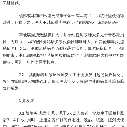
无肿捕感;
颈部或耳前琳巴结炎局限于颈部或耳前区，为核样坚硬边缘
清楚，压痛明显，肿大不以耳垂为中心，伴有咽蛱炎、耳部疮疖等;
其他病因所致腮腺肿大，如单纯性腮腺肿大多见于青春期男
性，无症状，为功能性分泌增多致代偿性腮腺肿大。如其他病毒(副流
感病毒l、3型。甲型流感病毒.A型柯萨奇病毒，单纯疱疹病毒，巨细
胞病毒，淋巴细胞脉络膜丛脑膜炎病毒)均可引起腮腺肿大和中枢神经
症状，可进一步作病原学检查。
2.2.2.其他病毒所致脑膜脑炎：由于腮腺炎引起的脑膜脑炎可
发生在腮腺肿大前或始终无腮腺肿大症状，故需与其他病毒性脑膜脑
炎作鉴别。
3.并发症：
3.1.胰腺炎 儿童少见，见于5%成人患者，常发生于嗯腺肿胀
后3～4 日或1周时，上腹剧痛和触痛伴呕吐、发热、腹胀、腹泻或便
秘。病程。一般7日内消失。脂肪酶常在起病后72小时升高，超过正