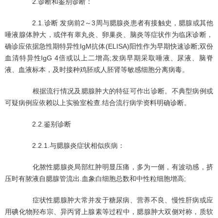
2.诊断和鉴别诊断：
2.1.诊断 发病前2～3周与腮腺炎患者有接触史，腮腺或其他
唾液腺体肿大，或伴有睾丸炎、卵巢炎、脑炎等症状作为临床诊断，
确诊应依据急性期特异性IgM抗体(ELISA)阳性作为早期快速诊断;双份
血清特异性IgG 4倍或以上二增高;发病早期采取唾液、尿液、脑脊
液、血液标本，及时接种鸡胚或人胚肾等敏感细胞分离病毒。
根据流行情况及腮腺肿大的特征可作出诊断。不典型病例或
可疑病例应依赖以上实验室检查.结合流行病学资料明确诊断。
2.2.鉴别诊断
2.2.1.与腮腺炎症状相似疾病：
化脓性腮腺炎局部红肿明显压痛，多为一侧，有波动感，挤
压时有脓液自腮腺管流出.血象白细胞总数和中性粒细胞增高;
症状性腮腺肿大常并发于糖尿病、营养不良、慢性肝病或应
用碘化物羟布宗、异丙肾上腺素等过程中，腮腺肿大双侧对称，质软