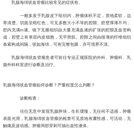
乳腺海绵状血管瘤比较常见的症状有。
一般多发于乳腺皮下组织内，肿瘤体积不定，质地柔软，边
界清楚。切面呈暗红色，可见多数大小不等的腔隙。腔壁厚薄不均，
腔内充满m液。镜下见瘤组织由大量充满血液的扩张的腔隙及血管构
成，腔壁上有单层内皮细胞，无平滑肌。腔隙之间由很薄的纤维组织
条索构成间隔，状如海绵，可有完整包膜，亦可境界不清。
乳腺海绵状血管瘤患者可前往专业正规医院的外科、肿瘤科、乳
腺外科科室进行诊断及治疗。
乳腺海绵状血管瘤如何诊断？严重程度怎么判断？
诊断检查：
往往无意中发现乳腺肿块，生长缓慢，无任何不适感，肿瘤
表面光滑，乳腺海绵状血管瘤的检查可见质地有囊性感，可活动，无
触痛及波动感。肿瘤局部穿刺可抽出血性液体。