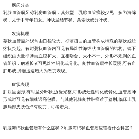
疾病分类
乳腺血管瘤又称乳房血管瘤，其分型：乳腺血管瘤较少见，多为海绵
状，见于中青年妇女。肿块呈结节状、条索状或分叶状。
发病机理
蔓状血管瘤外观常由口径较大、壁薄扭曲的血管构成特珠的蔓状或蚯
蚓状突起。有时蔓状血管内可见有局灶性海绵状血管瘤的结构。镜下
组织由大量壁薄而血腔扩大、互相吻合、大小不一、外形不规则的血
管组织，病程长者可见灶性钙化或骨化。良性血管瘤生长缓慢,可有血
肿形成,肿瘤迅速增大为恶变表现。
症状表现
肿块呈圆形,有时呈分叶状,边缘光整,可形成灶性钙化或骨化,血管瘤肿
形成时可见有细线透亮包膜。与其他乳腺良性肿瘤难于鉴别,临床上乳
腺局部皮肤色泽有改变，可考虑为。
乳腺海绵状血管瘤有什么症状？乳腺海绵状血管瘤应该看什么科室？