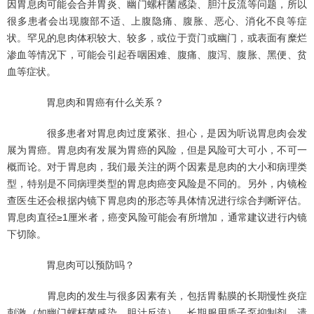
因胃息肉可能会合并胃炎、幽门螺杆菌感染、胆汁反流等问题，所以
很多患者会出现腹部不适、上腹隐痛、腹胀、恶心、消化不良等症
状。罕见的息肉体积较大、较多，或位于贲门或幽门，或表面有糜烂
渗血等情况下，可能会引起吞咽困难、腹痛、腹泻、腹胀、黑便、贫
血等症状。
胃息肉和胃癌有什么关系？
很多患者对胃息肉过度紧张、担心，是因为听说胃息肉会发
展为胃癌。胃息肉有发展为胃癌的风险，但是风险可大可小，不可一
概而论。对于胃息肉，我们最关注的两个因素是息肉的大小和病理类
型，特别是不同病理类型的胃息肉癌变风险是不同的。另外，内镜检
查医生还会根据内镜下胃息肉的形态等具体情况进行综合判断评估。
胃息肉直径≥1厘米者，癌变风险可能会有所增加，通常建议进行内镜
下切除。
胃息肉可以预防吗？
胃息肉的发生与很多因素有关，包括胃黏膜的长期慢性炎症
刺激（如幽门螺杆菌感染、胆汁反流）、长期服用质子泵抑制剂、遗