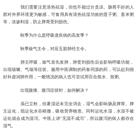
我们需要注意清热祛湿，但也不能过分贪凉。肠胃不好的人
群对外界环境更为敏感，可食用具有清热祛湿功效的莲子粥、薏米粥
等，淡渗利湿，防止脾胃受到损伤。
秋季为什么是呼吸道疾病的高发季？
秋季燥气主令，对应五脏肺经主令。
肺主呼吸，燥气首先发肺，肺受到损伤后会影响呼吸功能，
出现咳嗽、气喘等症状。服用中医调制的药食同源的药，可以起到很
好补虚润肺作用，一般情况的病人也可尝试用百合熬水、熬粥。
出现腹痛、腹泻症状时，如何解决？
虽已立秋，但暑湿还未完全消去，湿气会影响肠及脾胃。脾
主运化，指运化水谷精微，吸收营养物质。同时运化水湿，水湿不被
运化就会成为湿泻。中医上讲“无湿不成泻”，所以腹泻的病人都存在
湿气。