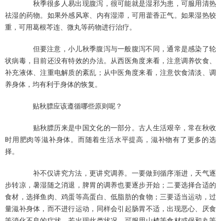
秋季很多人易出现腹泻，很可能就是湿邪为患，可服用清热
祛湿的药物。如果外感风寒、内有湿滞，可用藿香正气。如果湿热较
重，可用葛根芩连、微丸等药物进行治疗。
但要注意，小儿秋季腹泻与一般腹泻不同，通常是感染了轮
状病毒，目前还没有特效的办法。从西医角度来看，注意调养饮食、
补充液体、注重电解质的紊乱；从中医角度来看，注意饮食清淡、调
养身体，均有利于身体的恢复。
贴秋膘应该遵循哪些原则呢？
贴秋膘历来是中国文化的一部分。古人生活艰辛，常在秋收
时用肥肉等滋补身体。而随着生活水平提高，滋补物有了更多的选
择。
补不仅讲究方法，更讲究调养。一要做到循序渐进，天气逐
步转凉，暑湿随之消退，脾胃的调养也要逐步开始；二要选择合适的
食材，选择鱼肉、鸡蛋等高蛋白、低脂肪的食物；三要适当运动，过
量滋补身体，而不进行运动，同样会引起肠胃不适，出现恶心、厌食
等消化不良的症状。若出现此类状况，可服用山楂等食材或保和丸等