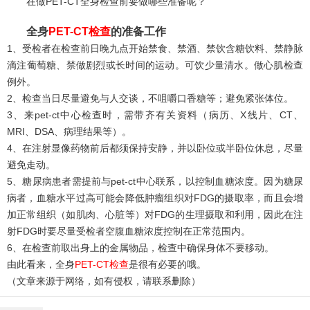
在做PET-CT全身检查前要做哪些准备呢？
全身
PET-CT检查
的准备工作
1、受检者在检查前日晚九点开始禁食、禁酒、禁饮含糖饮料、禁静脉
滴注葡萄糖、禁做剧烈或长时间的运动。可饮少量清水。做心肌检查
例外。
2、检查当日尽量避免与人交谈，不咀嚼口香糖等；避免紧张体位。
3、来pet-ct中心检查时，需带齐有关资料（病历、X线片、CT、
MRI、DSA、病理结果等）。
4、在注射显像药物前后都须保持安静，并以卧位或半卧位休息，尽量
避免走动。
5、糖尿病患者需提前与pet-ct中心联系，以控制血糖浓度。因为糖尿
病者，血糖水平过高可能会降低肿瘤组织对FDG的摄取率，而且会增
加正常组织（如肌肉、心脏等）对FDG的生理摄取和利用，因此在注
射FDG时要尽量受检者空腹血糖浓度控制在正常范围内。
6、在检查前取出身上的金属物品，检查中确保身体不要移动。
由此看来，全身
PET-CT检查
是很有必要的哦。
（文章来源于网络，如有侵权，请联系删除）