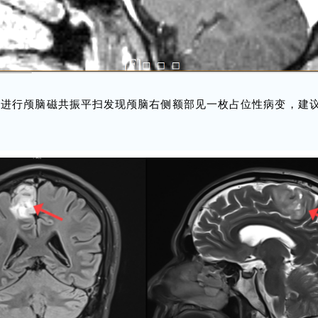
在进行颅脑磁共振平扫发现颅脑右侧额部见一枚占位性病变，建