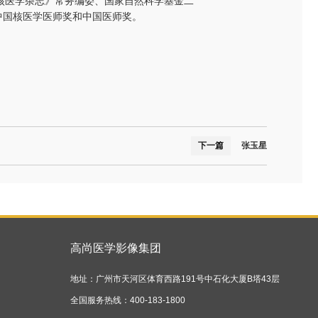
核医学杂志》常务编委、国家自然科学基金二
中国核医学医师奖和中国医师奖。
下一篇
张玉星
高尚医学影像集团
地址：广州市天河区体育西路191号中石化大厦B塔43层
全国服务热线：400-183-1800