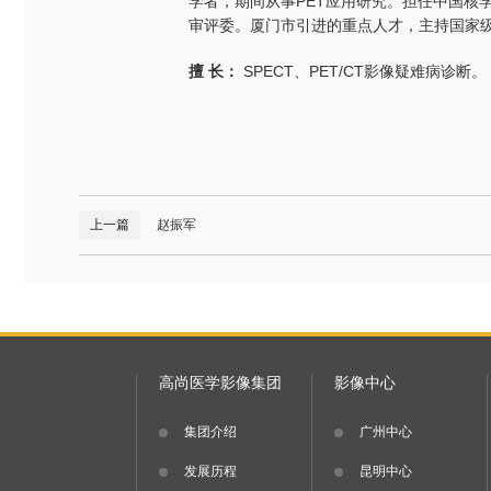
学者，期间从事PET应用研究。担任中国核
审评委。厦门市引进的重点人才，主持国家
擅 长：
SPECT、PET/CT影像疑难病诊断。
上一篇
赵振军
高尚医学影像集团
影像中心
集团介绍
广州中心
发展历程
昆明中心