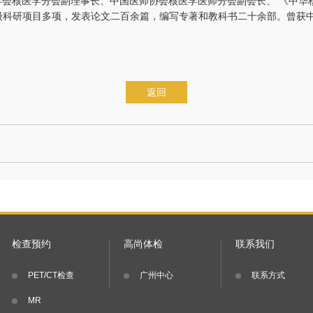
学会核医学分会副理事长、中国医师协会核医学医师分会副会长、 《中华
级科研项目多项，发表论文二百余篇，编写专著和教科书二十余部。曾获
返回
检查预约
高尚体检
联系我们
PET/CT检查
广州中心
联系方式
MR