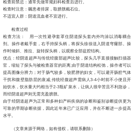
检查前禁忌：通常先做常规妇科检查后进行。
检查时注意：嘱患者排尿，取膀胱截石位。
不适宜人群：阴道流血者不宜进行。
检查过程
检查方法： 用一次性避孕套罩住阴道探头套内外均涂以消毒耦合
剂。操作者戴手套，右手持探头柄，将探头徐徐送入阴道穹窿部。操
作时倾斜、推拉、旋转探头柄，以观察全部盆腔结构。
优点：经阴道超声与传统经腹部超声比较，探头几乎直接接触扫描器
官，缩短了探头与被检查器官的距离;由于阴道结构松弛，操作者可以
提高图像分辨力；对于肠气较多，较肥胖的妇女，可以避开肠腔气体
干扰和腹壁脂肪层的衰减;传统经腹超声需病人3-4小时前不小便且开
始饮水，饮水量大约相当于2-3瓶矿泉水，让病人很辛苦且不利急诊，
而经阴道超声则无需充盈膀胱。
由于经阴道超声为正常和多种妇产科疾病的诊断和鉴别诊断提供更为
可靠的早期诊断依据，因此近年来已广泛应用，并在不断进一步提高
水平。
（文章来源于网络，如有侵权，请联系删除）