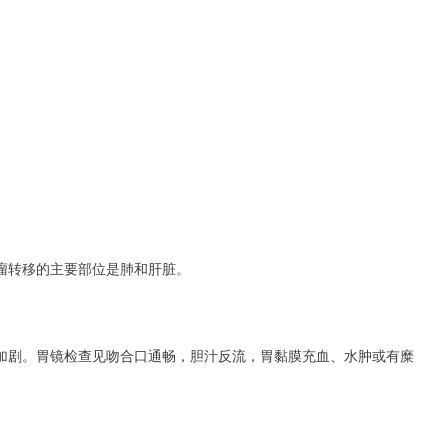
瘤转移的主要部位是肺和肝脏。
加剧。胃镜检查见吻合口通畅，胆汁反流，胃黏膜充血、水肿或有糜