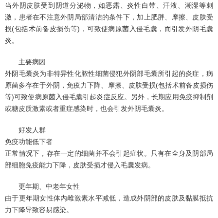
当外阴皮肤受到阴道分泌物，如恶露、炎性白带、汗液、潮湿等刺
激，患者在不注意外阴局部清洁的条件下，加上肥胖、摩擦、皮肤受
损(包括术前备皮损伤等)，可致使病原菌入侵毛囊，而引发外阴毛囊
炎。
主要病因
外阴毛囊炎为非特异性化脓性细菌侵犯外阴部毛囊所引起的炎症，病
原菌多存在于外阴，免疫力下降、摩擦、皮肤受损(包括术前备皮损伤
等)可致使病原菌入侵毛囊引起炎症反应。另外，长期应用免疫抑制剂
或糖皮质激素或者重症感染时，也会引发外阴毛囊炎。
好发人群
免疫功能低下者
正常情况下，存在一定的细菌并不会引起症状。只有在全身及阴部局
部细胞免疫能力下降，皮肤受损才侵入毛囊发病。
更年期、中老年女性
由于更年期女性体内雌激素水平减低，造成外阴部的皮肤及黏膜抵抗
力下降导致容易感染。