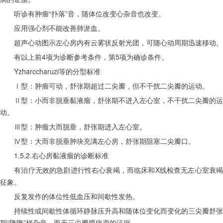
　　听诊有肿瘤“扑落”音，随体位改变心杂音也改变。
　　应用强心剂不能改善肺淤血。
　　超声心动图示左心房内有云雾状反射光团，可随心动周期迅速移动。
　　有以上前4项为诊断参考条件，第5项为确诊条件。
　　Yzharccharuzi等的分型标准
　　Ⅰ型：肿瘤可动，舒张期超过二尖瓣，但不干扰二尖瓣的运动。
　　Ⅱ型：小而非脱垂黏液瘤，舒张期不进入左心室，不干扰二尖瓣的运
动。
　　Ⅲ型：肿瘤大而脱垂，舒张期进入左心室。
　　Ⅳ型：大而非脱垂肿块充满左心房，舒张期阻塞二尖瓣口。
　　1.5.2.右心房黏液瘤的诊断标准
　　有治疗无效的急剧进行性右心衰竭，而临床和X线检查无左心室衰竭
征象。
　　反复发作的体位性低血压和间歇性发热。
　　持续性或间歇性体循环静脉压升高和随体位变化而变化的三尖瓣舒张
期“隆隆”样杂音，而无三尖瓣膜病变的证据。