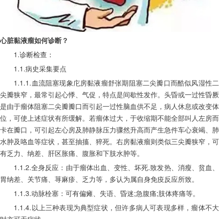
心脏黏液瘤如何诊断？
　　1.诊断检查：
　　1.1.病史采集要点
　　1.1.1.血流阻塞现象庀房黏液瘤舒张期阻塞二尖瓣口而酷似风湿性二
尖瓣狭窄，最常引起心悸、气促，特点是间歇性发作。头昏或一过性昏厥
是由于瘤体阻塞二尖瓣瓣口而引起一过性脑血供不足，病人休息或改变体
位，可使上述症状有所缓解。若瘤体过大，于收缩期不能全部叫人左房而
卡在瓣口，可引起左心房及肺静脉压力骤然升高而产生急件车心衰竭、肺
水肿及咯血等症状，甚至抽搐、猝死。右房黏液瘤则类似三尖瓣狭窄，可
有乏力、纳差、肝区胀痛、腹胀和下肢水肿等。
　　1.1.2.全身反应：由于瘤体出血、变性、坏死.致发热、消瘦、贫血、
胃纳差、关节痛、荨麻疹、乏力等，多认为属自身免疫反应所致。
　　1.1.3.动脉栓塞：可有偏瘫、失语、昏迷;急腹痛;肢体疼痛等。
　　1.1.4.以上三种表现为典型症状，但许多病人可表现多样，瘤体不大
时亦可无症状。