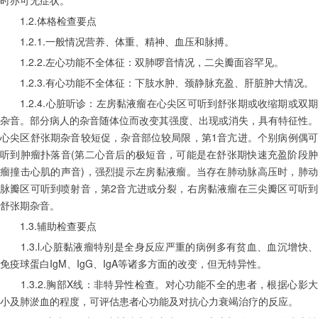
　　1.2.体格检查要点
　　1.2.1.一般情况营养、体重、精神、血压和脉搏。
　　1.2.2.左心功能不全体征：双肺啰音情况，二尖瓣面容罕见。
　　1.2.3.有心功能不全体征：下肢水肿、颈静脉充盈、肝脏肿大情况。
　　1.2.4.心脏听诊：左房黏液瘤在心尖区可听到舒张期或收缩期或双期
杂音。部分病人的杂音随体位而改变其强度、出现或消失，具有特征性。
心尖区舒张期杂音较短促，杂音部位较局限，第1音亢进。个别病例偶可
听到肿瘤扑落音(第二心音后的极短音，可能是在舒张期快速充盈阶段肿
瘤撞击心肌的声音)，强烈提示左房黏液瘤。当存在肺动脉高压时，肺动
脉瓣区可听到喷射音，第2音亢进或分裂，右房黏液瘤在三尖瓣区可听到
舒张期杂音。
　　1.3.辅助检查要点
　　1.3.l.心脏黏液瘤特别是全身反应严重的病例多有贫血、血沉增快、
免疫球蛋白IgM、IgG、IgA等诸多方面的改变，但无特异性。
　　1.3.2.胸部X线：非特异性检查。对心功能不全的患者，根据心影大
小及肺淤血的程度，可评估患者心功能及对抗心力衰竭治疗的反应。