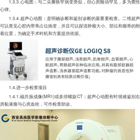
　　1.3.3.心电图：与二尖瓣狭窄病变类似，但心房颤动罕见，多为窦性
心律。
　　1.3.4.超声心动图：是明确诊断和鉴别诊断的最重要检查。二维超声
可以查见心腔内带蒂占位病变，并且可以探清肿瘤大小、部位和瘤蒂的附
着位置，为确定手术时机和方案提供依据。
　　1.4.进一步检查项目
　　1.4.1.磁共振成像(MR1)或多排螺旋CT：超声心动图有时很难鉴别右
房黏液瘤与心房血栓，可作检查助诊。