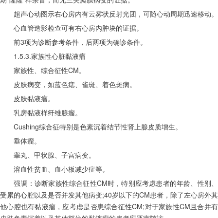
　　超声心动图示右心房内有云雾状反射光团，可随心动周期迅速移动。
　　心血管造影检查可有右心房内肿块的证据。
　　前3项为诊断参考条件，后两项为确诊条件。
　　1.5.3.家族性心脏黏液瘤
　　家族性、综合征性CM。
　　皮肤病变，如蓝色痣、雀斑、着色斑病。
　　皮肤黏液瘤。
　　乳房黏液样纤维腺瘤。
　　Cushing综合征特别是色素沉着结节性肾上腺皮质增生。
　　垂体瘤。
　　睾丸、甲状腺、子宫病变。
　　溶血性贫血、血小板减少症等。
　　强调：诊断家族性综合征性CM时，特别应考虑患者的年龄、性别、
受累的心腔以及是否并发其他病变;40岁以下的CM患者，除了左心房外其
他心腔也有黏液瘤，应考虑是否患综合征性CM;对于家族性CM且合并有