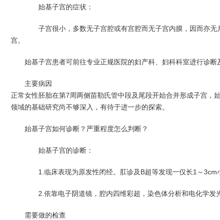
始基子宫的症状：
子宫很小，多数无子宫腔或有宫腔而无子宫内膜，因而亦无月
宫。
始基子宫患者可前往专业正规医院的妇产科、妇科科室进行诊断
主要病因
正常女性胚胎在第7周两侧苗勒氏管中段及尾段开始合并形成子宫，
领域的基础研究尚不够深入，有待于进一步的探索。
始基子宫如何诊断？严重程度怎么判断？
始基子宫的诊断：
1.临床表现为原发性闭经。肛诊及B超等发现一仅长1～3cm小
2.依靠电子阴道镜，腔内四维彩超，染色体分析和电化学发光
需要做的检查