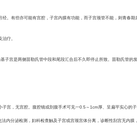
经。有些亦可能有宫腔，子宫内膜有功能，而子宫颈管不能，则青春期后
及治疗。
始基子宫是两侧苗勒氏管中段和尾段汇合后不久即停止所致。苗勒氏管的
子宫，无宫腔。腹腔镜或剖腹手术可见一0.5～1cm厚、呈扁平实心的
法内分泌检测，妇科检查触及子宫或宫颈宫体分离，诊断性刮宫无内膜